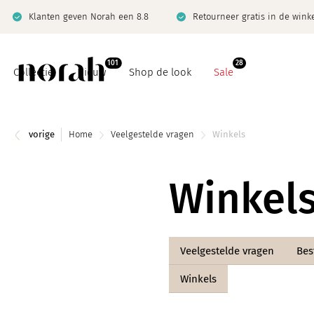
Klanten geven Norah een 8.8
Retourneer gratis in de wink
101
28
Collectie
Nieuw
Shop de look
Sale
vorige
Home
Veelgestelde vragen
Winkels
Winkel
Basics
Co-ord sets
Co-ord sets
Denim
Denim
Jeanswijzer
Veelgestelde vragen
Bes
Giftcard
Limited
Winkels
Jeanswijzer