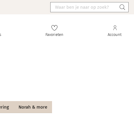
s
Favorieten
Account
ering
Norah & more