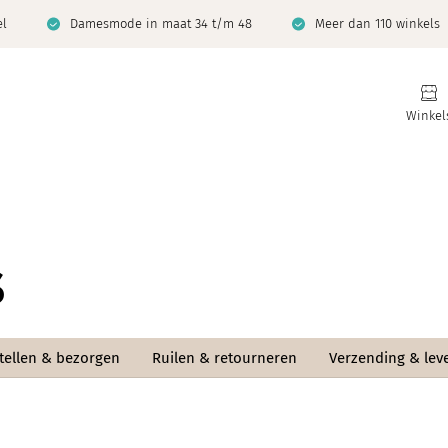
el
Damesmode in maat 34 t/m 48
Meer dan 110 winkels
Winkel
s
tellen & bezorgen
Ruilen & retourneren
Verzending & lev