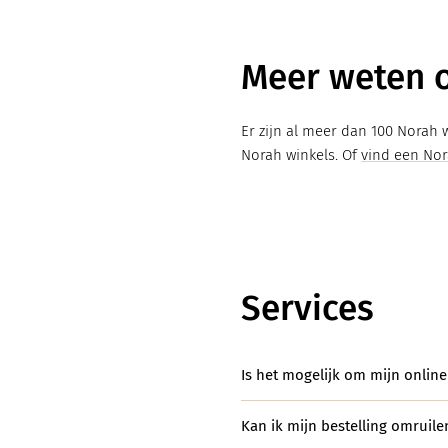
Knitwear
Limited
Meer weten o
Natuurlijke mat
Er zijn al meer dan 100 Norah
Norah's deals
Norah winkels. Of
vind een Nor
Services
Is het mogelijk om mijn online
Kan ik mijn bestelling omruile