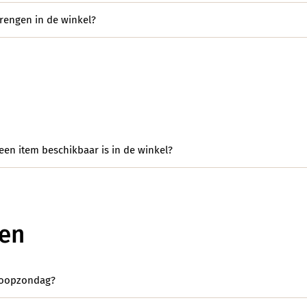
brengen in de winkel?
een item beschikbaar is in de winkel?
den
koopzondag?