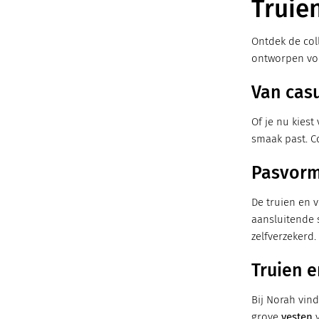
Truie
Ontdek de col
ontworpen voor
Van casu
Of je nu kiest
smaak past. 
Pasvorm
De truien en 
aansluitende s
zelfverzekerd.
Truien e
Bij Norah vind
grove
vesten