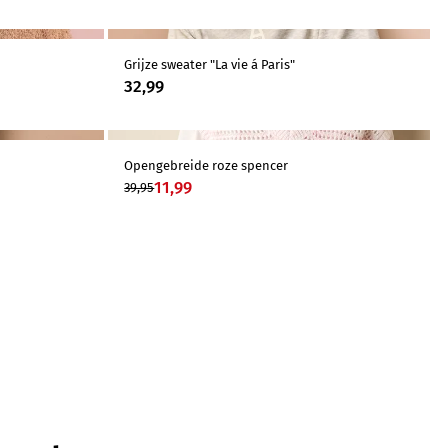
Grijze sweater "La vie á Paris"
32,99
Opengebreide roze spencer
-70%
11,99
39,95