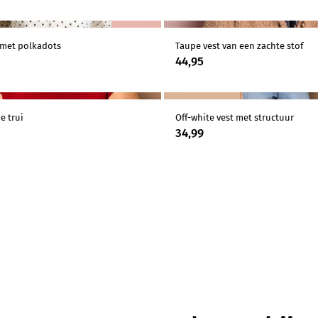
 met polkadots
Taupe vest van een zachte stof
44,95
e trui
Off-white vest met structuur
34,99