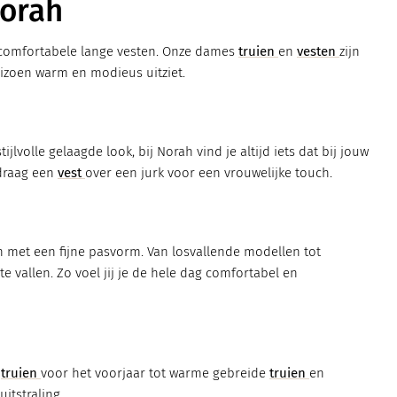
Norah
t comfortabele lange vesten. Onze dames
truien
en
vesten
zijn
seizoen warm en modieus uitziet.
tijlvolle gelaagde look, bij Norah vind je altijd iets dat bij jouw
 draag een
vest
over een jurk voor een vrouwelijke touch.
 met een fijne pasvorm. Van losvallende modellen tot
e vallen. Zo voel jij je de hele dag comfortabel en
n
truien
voor het voorjaar tot warme gebreide
truien
en
itstraling.