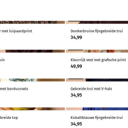
NIEUW
erialen
r met luipaardprint
Donkerbruine fijngebreide trui
34,99
NIEUW
uin
Kleurrijk vest met grafische print
49,99
NIEUW
 met borduursels
Gebreide trui met V-hals
34,95
ebreide top
Kobaltblauwe fijngebreide trui
34,95