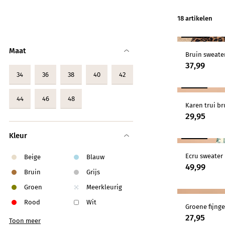
Knitwear
18
artikelen
Limited
NIEUW
Natuurlijke mat
Maat
Bruin sweate
37,99
Norah's deals
34
36
38
40
42
NIEUW
44
46
48
Karen trui br
29,95
Kleur
NIEUW
Ecru sweater
Beige
Blauw
49,99
Bruin
Grijs
Groen
Meerkleurig
Rood
Wit
Groene fijng
27,95
Toon meer