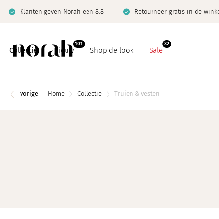
Klanten geven Norah een 8.8
Retourneer gratis in de wink
101
32
Collectie
Nieuw
Shop de look
Sale
vorige
Home
Collectie
Truien & vesten
Basics
Co-ord sets
Co-ord sets
Denim
Denim
Jeanswijzer
Giftcard
Limited
Jeanswijzer