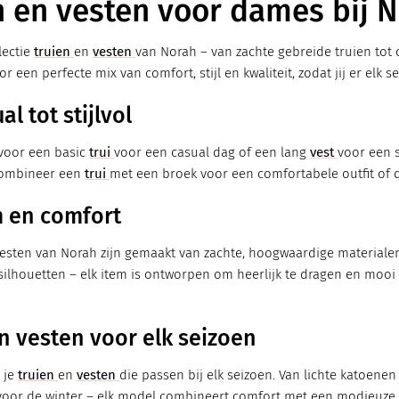
n en vesten voor dames bij 
lectie
truien
en
vesten
van Norah – van zachte gebreide truien to
 een perfecte mix van comfort, stijl en kwaliteit, zodat jij er elk 
al tot stijlvol
 voor een basic
trui
voor een casual dag of een lang
vest
voor een s
Combineer een
trui
met een broek voor een comfortabele outfit of
 en comfort
vesten van Norah zijn gemaakt van zachte, hoogwaardige materialen
ilhouetten – elk item is ontworpen om heerlijk te dragen en mooi t
n vesten voor elk seizoen
 je
truien
en
vesten
die passen bij elk seizoen. Van lichte katoene
voor de winter – elk model combineert comfort met een modieuze u