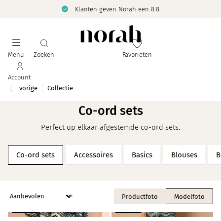
Klanten geven Norah een 8.8
Menu
Zoeken
Favorieten
Account
vorige
Collectie
Co-ord sets
Perfect op elkaar afgestemde co-ord sets.
Co-ord sets
Accessoires
Basics
Blouses
B
Productfoto
Modelfoto
NIEUW
NIEUW