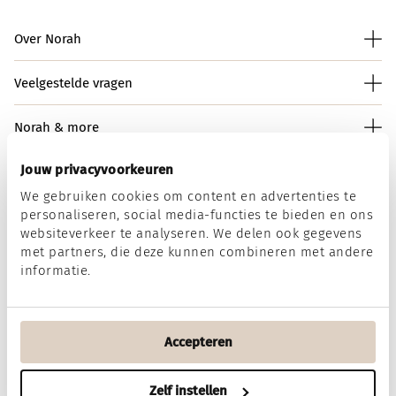
Over Norah
Veelgestelde vragen
Norah & more
Jouw privacyvoorkeuren
We gebruiken cookies om content en advertenties te
Norah op social media
personaliseren, social media-functies te bieden en ons
websiteverkeer te analyseren. We delen ook gegevens
met partners, die deze kunnen combineren met andere
informatie.
Wij accepteren
Accepteren
Algemene voorwaarden
Disclaimer
Privacy & Cookies
Zelf instellen