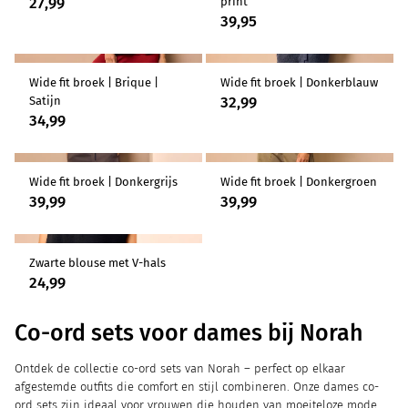
27,99
print
39,95
Wide fit broek | Brique |
Wide fit broek | Donkerblauw
32,99
Satijn
34,99
Wide fit broek | Donkergrijs
Wide fit broek | Donkergroen
39,99
39,99
Zwarte blouse met V-hals
24,99
Co-ord sets voor dames bij Norah
Ontdek de collectie co-ord sets van Norah – perfect op elkaar
afgestemde outfits die comfort en stijl combineren. Onze dames co-
ord sets zijn ideaal voor vrouwen die houden van moeiteloze mode