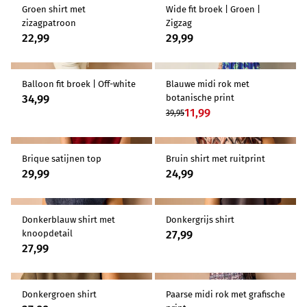
Groen shirt met
Wide fit broek | Groen |
zizagpatroon
Zigzag
22,99
29,99
Balloon fit broek | Off-white
Blauwe midi rok met
-70%
34,99
botanische print
11,99
39,95
Brique satijnen top
Bruin shirt met ruitprint
29,99
24,99
Donkerblauw shirt met
Donkergrijs shirt
27,99
knoopdetail
27,99
Donkergroen shirt
Paarse midi rok met grafische