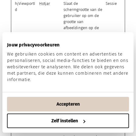
hjViewportI
Hotjar
Slaat de
Sessie
d
schermgrootte van de
gebruiker op om de
grootte van
afbeeldingen op de
website aan te
passen.
Jouw privacyvoorkeuren
rbn_session
Microsoft
Registreert
Sessie
We gebruiken cookies om content en advertenties te
Guid
statistische gegevens
personaliseren, social media-functies te bieden en ons
over het gedrag van
websiteverkeer te analyseren. We delen ook gegevens
bezoekers aan de
met partners, die deze kunnen combineren met andere
website. Gebruikt voor
informatie.
interne analyse door
de beheerder van de
website.
rbn_session
Microsoft
Volgt de individuele
Sessie
Accepteren
Start
sessies op de
websites, hierdoor
kan de website
Zelf instellen
statistische gegevens
van meerdere