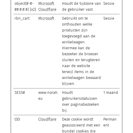
object(#-#-
Microsoft
Houdt de tijdzone van
Sessie
##:#:#.#) [x2]
Cloudflare
de gebruiker vast.
rbn_cart
Microsoft
Gebruikt om te
Sessie
onthouden welke
producten zijn
toegevoegd aan de
winkelwagen.
Hiermee kan de
bezoeker de browser
sluiten en terugkeren
naar de website
terwijl items in de
winkelwagen bewaard
blijven.
SESS#
www.norah.
Houdt
1 maand
eu
gebruikersstatussen
over paginabezoeken
bij.
t3D
Cloudflare
Deze cookie wordt
Perman
geassocieerd met een
ent
bundel cookies die