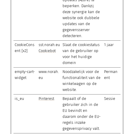
beperken. Dankzij
deze synergie kan de
website ook dubbele
updates van de
gegevensserver
detecteren.
CookieCons
sst.norah.eu
Slaat de cookiestatus
1 jaar
ent [x2]
Cookiebot
van de gebruiker op
voor het huidige
domein
empty-cart-
www.norah.
Noodzakelijk voor de
Perman
widget
eu
functionaliteit van de
ent
winkelwagen op de
website.
is_eu
Pinterest
Bepaalt of de
Sessie
gebruiker zich in de
EU bevindt en
daarom onder de EU-
regels inzake
gegevensprivacy valt.