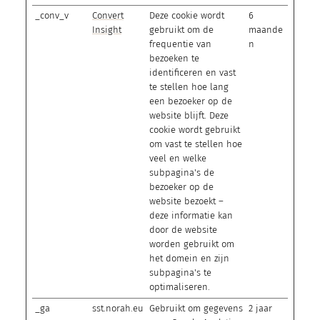
_conv_v
Convert
Deze cookie wordt
6
Insight
gebruikt om de
maande
frequentie van
n
bezoeken te
identificeren en vast
te stellen hoe lang
een bezoeker op de
website blijft. Deze
cookie wordt gebruikt
om vast te stellen hoe
veel en welke
subpagina's de
bezoeker op de
website bezoekt –
deze informatie kan
door de website
worden gebruikt om
het domein en zijn
subpagina's te
optimaliseren.
_ga
sst.norah.eu
Gebruikt om gegevens
2 jaar