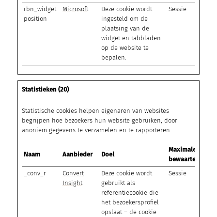
rbn_widget
Microsoft
Deze cookie wordt
Sessie
position
ingesteld om de
plaatsing van de
widget en tabbladen
op de website te
bepalen.
Statistieken (20)
Statistische cookies helpen eigenaren van websites
begrijpen hoe bezoekers hun website gebruiken, door
anoniem gegevens te verzamelen en te rapporteren.
Maximale
Naam
Aanbieder
Doel
bewaartermijn
_conv_r
Convert
Deze cookie wordt
Sessie
Insight
gebruikt als
referentiecookie die
het bezoekersprofiel
opslaat – de cookie