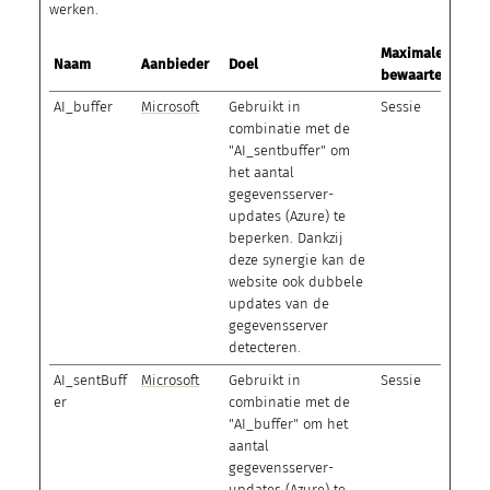
werken.
Maximale
Naam
Aanbieder
Doel
bewaartermijn
AI_buffer
Microsoft
Gebruikt in
Sessie
combinatie met de
"AI_sentbuffer" om
het aantal
gegevensserver-
updates (Azure) te
beperken. Dankzij
deze synergie kan de
website ook dubbele
updates van de
gegevensserver
detecteren.
AI_sentBuff
Microsoft
Gebruikt in
Sessie
er
combinatie met de
"AI_buffer" om het
aantal
gegevensserver-
updates (Azure) te