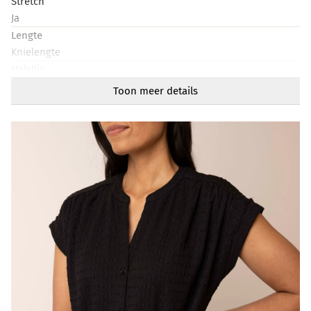
Stretch
Ja
Lengte
Knielengte
Halslijn
V-hals
Toon meer details
Mouwlengte
Kort
Sluiting
Knoop
Artikelnummer
218848-001