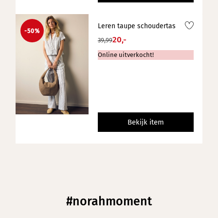
Leren taupe schoudertas
-50%
20,-
39,99
Online uitverkocht!
Bekijk item
#norahmoment