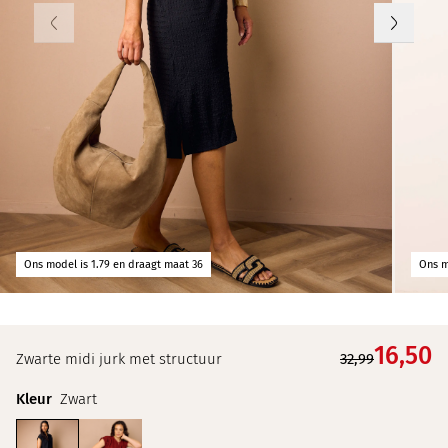
Ons model is 1.79 en draagt maat 36
Ons m
16,
50
Zwarte midi jurk met structuur
32,99
Kleur
Zwart