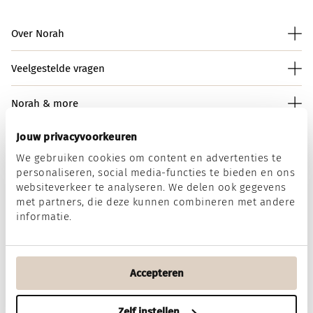
Over Norah
Veelgestelde vragen
Norah & more
Jouw privacyvoorkeuren
We gebruiken cookies om content en advertenties te
Norah op social media
personaliseren, social media-functies te bieden en ons
websiteverkeer te analyseren. We delen ook gegevens
met partners, die deze kunnen combineren met andere
informatie.
Wij accepteren
Accepteren
Algemene voorwaarden
Disclaimer
Privacy & Cookies
Zelf instellen