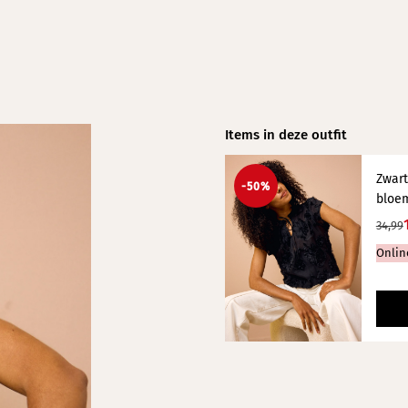
Items in deze outfit
Zwart
-50%
bloe
34,99
Onlin