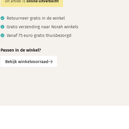
Dit artikel is
online uitverkocht
Retourneer gratis in de winkel
Gratis verzending naar Norah winkels
Vanaf 75 euro gratis thuisbezorgd
Passen in de winkel?
Bekijk winkelvoorraad
en draagt maat 36
Ons model is 1.74 en draagt maat