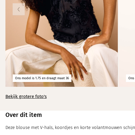
Knitwear
Limited
Natuurlijke mat
Norah's deals
Ons model is 1.75 en draagt maat 36
Ons 
Bekijk grotere foto's
Over dit item
Deze blouse met V-hals, koordjes en korte volantmouwen schijnt