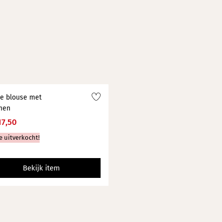
e blouse met
men
17,50
e uitverkocht!
Bekijk item