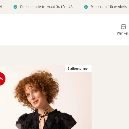
el
Damesmode in maat 34 t/m 48
Meer dan 110 winkels
Winkel
6 afbeeldingen
0%