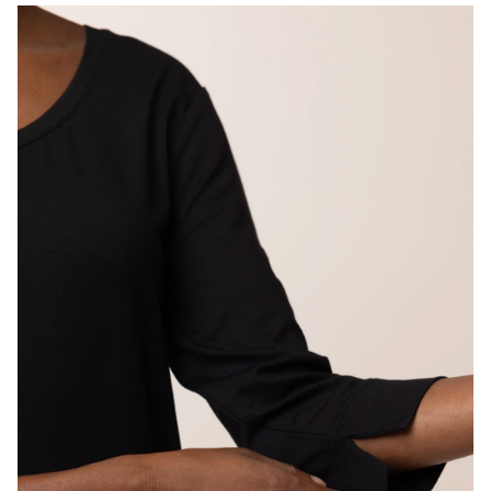
Rond
Mouwlengte
Halflang
Artikelnummer
217372-001