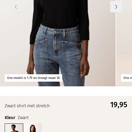
Ons model is 1.79 en draagt maat 36
Ons m
19,
95
Zwart shirt met stretch
Kleur
Zwart