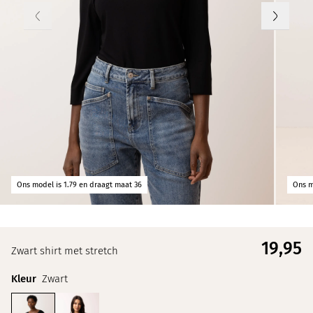
Ons model is 1.79 en draagt maat 36
Ons m
19,
95
Zwart shirt met stretch
Kleur
Zwart