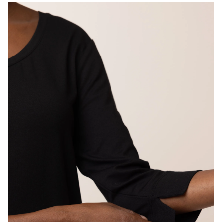
Rond
Mouwlengte
Halflang
Artikelnummer
217372-001