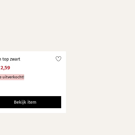
n top zwart
12,59
e uitverkocht!
Bekijk item