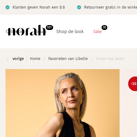
Klanten geven Norah een 8.8
Retourneer gratis in de wink
101
30
Collectie
Nieuw
Shop de look
Sale
vorige
Home
Favorieten van Libelle
Vivian top zwart
Basics
Co-ord sets
-3
Co-ord sets
Denim
Denim
Jeanswijzer
Giftcard
Limited
Jeanswijzer