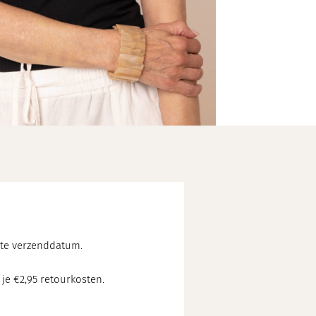
chte verzenddatum.
 je €2,95 retourkosten.