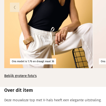
Knitwear
Limited
Natuurlijke mat
Norah's deals
Ons model is 1.76 en draagt maat 36
Ons 
Bekijk grotere foto's
Over dit item
Deze mouwloze top met V-hals heeft een elegante uitstraling.