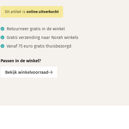
Dit artikel is
online uitverkocht
Retourneer gratis in de winkel
Gratis verzending naar Norah winkels
Vanaf 75 euro gratis thuisbezorgd
Passen in de winkel?
Bekijk winkelvoorraad
en draagt maat 36
Ons model is 1.76 en draagt maat