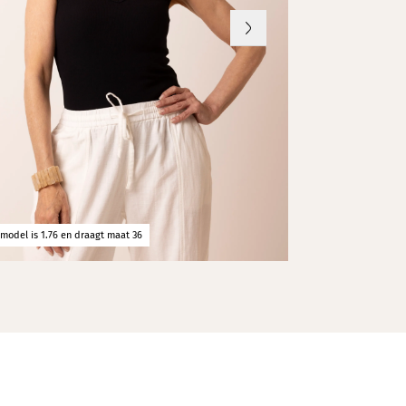
erialen
model is 1.76 en draagt maat 36
Ons model is 1.76 