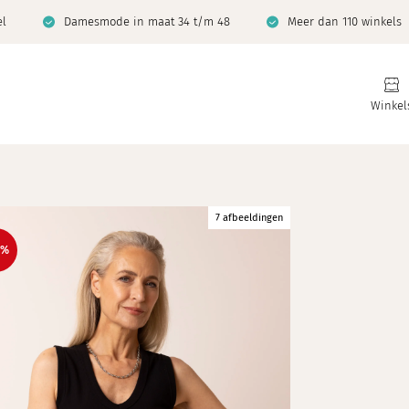
el
Damesmode in maat 34 t/m 48
Meer dan 110 winkels
Winkel
7 afbeeldingen
0%