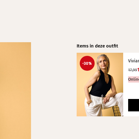
Items in deze outfit
Vivia
-30%
17,99
Onlin