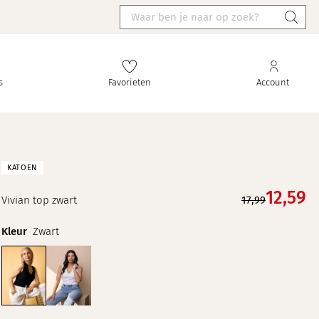
s
Favorieten
Account
KATOEN
12,
59
Vivian top zwart
17,99
Kleur
Zwart