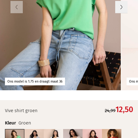
Ons model is 1.75 en draagt maat 36
Ons m
12,
50
Vive shirt groen
24,99
Kleur
Groen