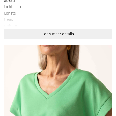
Stretch
Lichte stretch
Lengte
Heup
Halslijn
V-hals
Toon meer details
Mouwlengte
Kort
Artikelnummer
218664-515