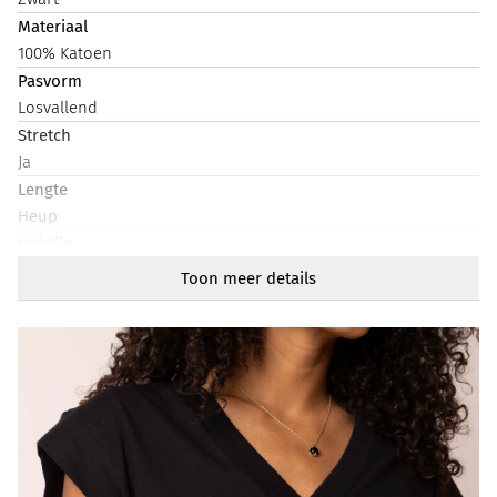
Materiaal
100% Katoen
Pasvorm
Losvallend
Stretch
Ja
Lengte
Heup
Halslijn
V-hals
Toon meer details
Mouwlengte
Kort
Artikelnummer
219003-001