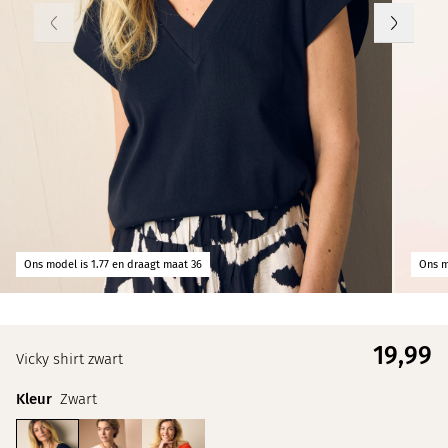
Ons model is 1.77 en draagt maat 36
Ons m
19,
99
Vicky shirt zwart
Kleur
Zwart