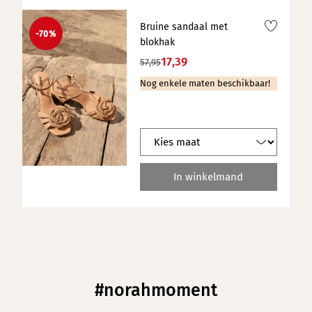
Bruine sandaal met
-70%
blokhak
17,39
57,95
Nog enkele maten beschikbaar!
In winkelmand
#norahmoment