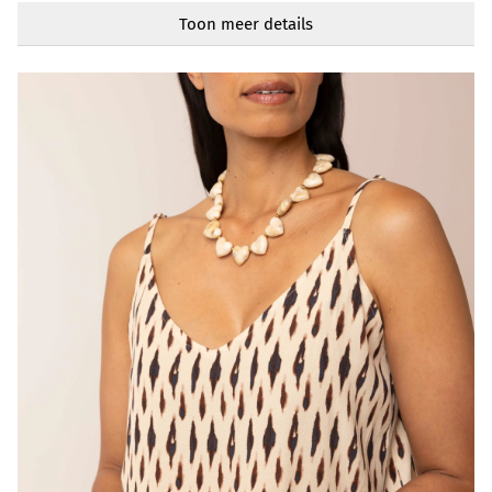
V-hals
Toon meer details
Mouwlengte
Mouwloos
Artikelnummer
218891-172