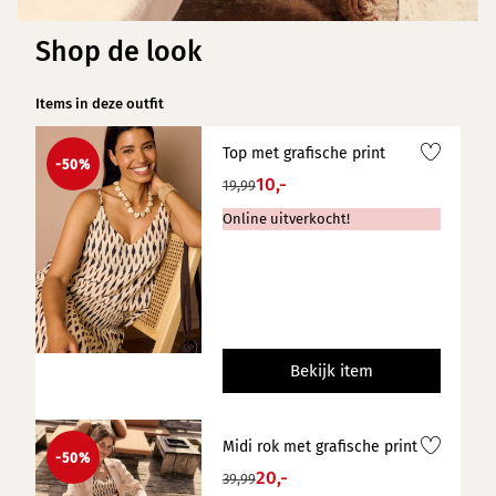
Shop de look
Items in deze outfit
Top met grafische print
-50%
10,-
19,99
Online uitverkocht!
Bekijk item
Midi rok met grafische print
-50%
20,-
39,99