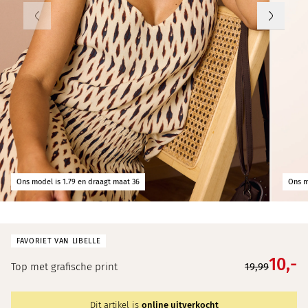
Ons model is 1.79 en draagt maat 36
Ons m
FAVORIET VAN LIBELLE
10,
-
Top met grafische print
19,99
Dit artikel is
online uitverkocht