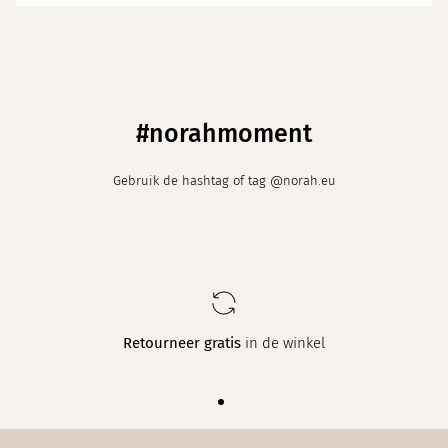
\
#norahmoment
Gebruik de hashtag of tag @norah.eu
Elke week
een nieuwe collectie in maat 34 t/m 48