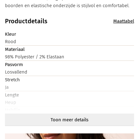
boorden en elastische onderzijde is stijlvol en comfortabel.
Productdetails
Maattabel
Kleur
Rood
Materiaal
98% Polyester / 2% Elastaan
Pasvorm
Losvallend
Stretch
Ja
Lengte
Heup
Halslijn
Col
Toon meer details
Mouwlengte
Lang