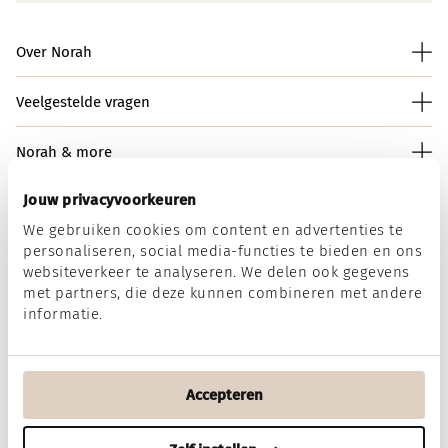
Over Norah
Veelgestelde vragen
Norah & more
Jouw privacyvoorkeuren
We gebruiken cookies om content en advertenties te
Norah op social media
personaliseren, social media-functies te bieden en ons
websiteverkeer te analyseren. We delen ook gegevens
met partners, die deze kunnen combineren met andere
informatie.
Wij accepteren
Accepteren
Algemene voorwaarden
Disclaimer
Privacy & Cookies