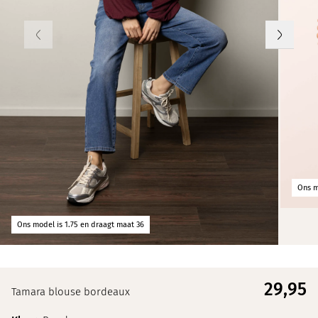
Ons m
Ons model is 1.75 en draagt maat 36
29,
95
Tamara blouse bordeaux