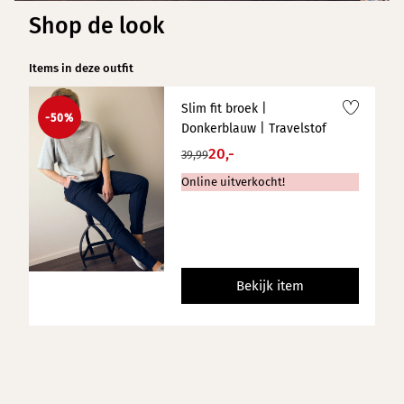
Shop de look
Items in deze outfit
Slim fit broek |
-50%
Donkerblauw | Travelstof
20,-
39,99
Online uitverkocht!
Bekijk item