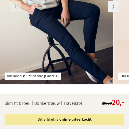
Ons model is 1.79 en draagt maat 36
Ons m
20,
-
Slim fit broek | Donkerblauw | Travelstof
39,99
Dit artikel is
online uitverkocht