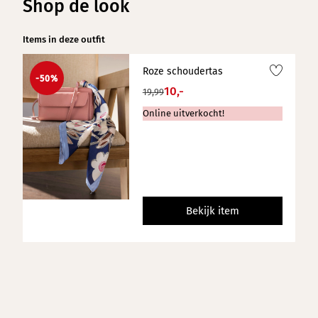
Shop de look
Items in deze outfit
Roze schoudertas
-50%
10,-
19,99
Online uitverkocht!
Bekijk item