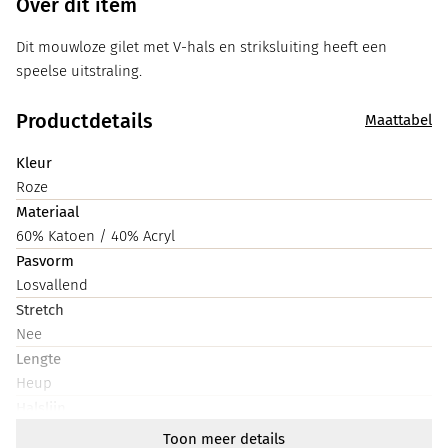
Over dit item
Dit mouwloze gilet met V-hals en striksluiting heeft een
speelse uitstraling.
Productdetails
Maattabel
Kleur
Roze
Materiaal
60% Katoen / 40% Acryl
Pasvorm
Losvallend
Stretch
Nee
Lengte
Heup
Halslijn
V-hals
Toon meer details