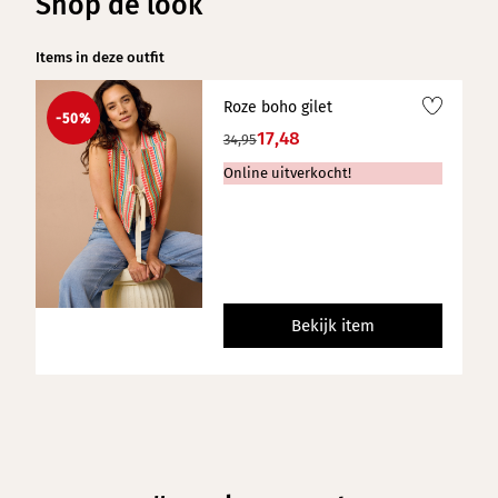
Shop de look
Items in deze outfit
Roze boho gilet
-50%
17,48
34,95
Online uitverkocht!
Bekijk item