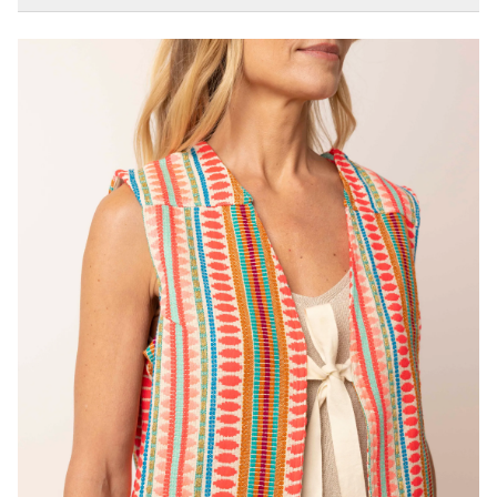
Mouwlengte
Mouwloos
Artikelnummer
218214-920