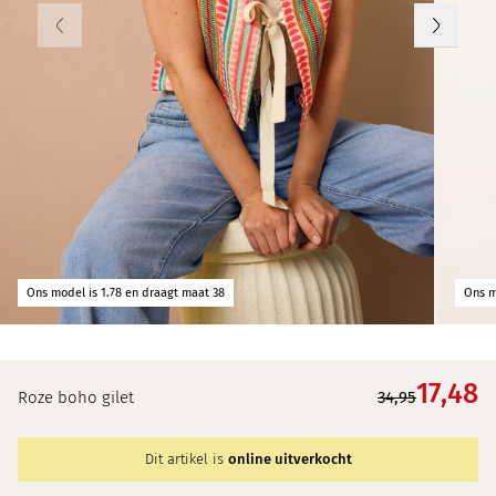
Ons model is 1.78 en draagt maat 38
Ons m
17,
48
Roze boho gilet
34,95
Dit artikel is
online uitverkocht