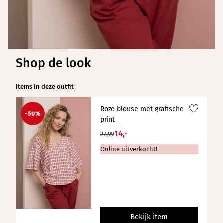
Shop de look
Items in deze outfit
Roze blouse met grafische
-50%
print
14,-
27,99
Online uitverkocht!
Bekijk item