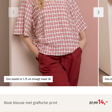
Ons model is 1.75 en draagt maat 36
Ons m
14,
-
Roze blouse met grafische print
27,99