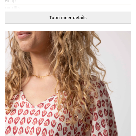
Heup
Halslijn
Rond
Toon meer details
Mouwlengte
Halflang
Artikelnummer
218561-925