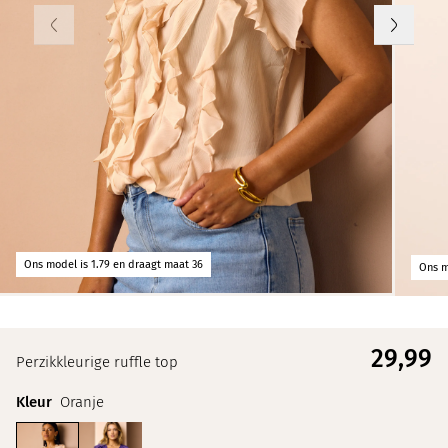
Ons model is 1.79 en draagt maat 36
Ons m
29,
99
Perzikkleurige ruffle top
Kleur
Oranje