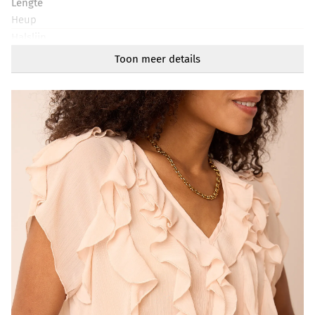
Lengte
Heup
Halslijn
V-hals
Toon meer details
Mouwlengte
Kort
Artikelnummer
219021-703