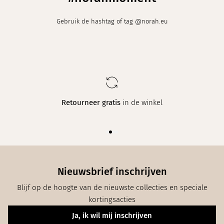
Gebruik de hashtag of tag @norah.eu
nkel
Elke week
een nieuwe collectie in maat 34
Nieuwsbrief inschrijven
Blijf op de hoogte van de nieuwste collecties en speciale
kortingsacties
Ja, ik wil mij inschrijven