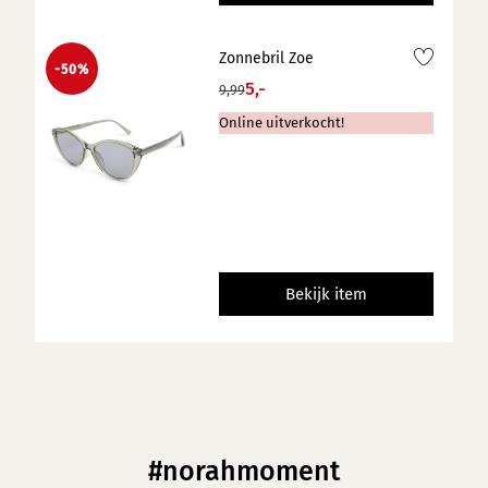
Zonnebril Zoe
-50%
5,-
9,99
Online uitverkocht!
Bekijk item
#norahmoment