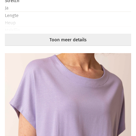
Stretch
Ja
Lengte
Heup
Halslijn
Rond
Toon meer details
Mouwlengte
Kort
Artikelnummer
218574-802