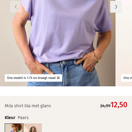
Ons model is 1.74 en draagt maat 36
Ons m
12,
50
Mila shirt lila met glans
24,99
Kleur
Paars