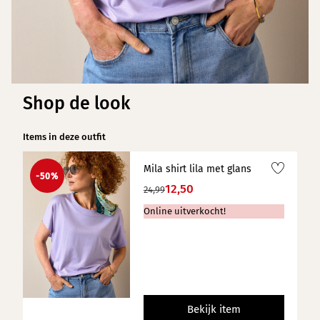
Shop de look
Items in deze outfit
Mila shirt lila met glans
-50%
12,50
24,99
Online uitverkocht!
Bekijk item