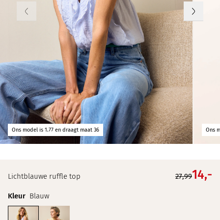
Ons model is 1.77 en draagt maat 36
Ons m
14,
-
Lichtblauwe ruffle top
27,99
Kleur
Blauw