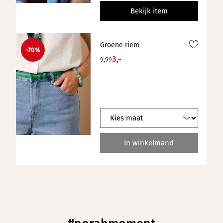
Bekijk item
Groene riem
-70%
3,-
9,99
In winkelmand