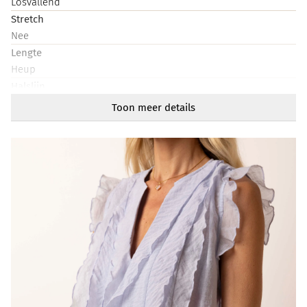
Losvallend
Stretch
Nee
Lengte
Heup
Halslijn
V-hals
Toon meer details
Mouwlengte
Mouwloos
Artikelnummer
218918-401