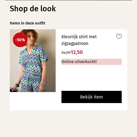
Shop de look
Items in deze outfit
Kleurrijk shirt met
-50%
zigzagpatroon
12,50
24,99
Online uitverkocht!
Bekijk item