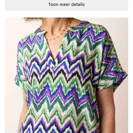
V-hals
Toon meer details
Mouwlengte
Kort
Artikelnummer
219074-820