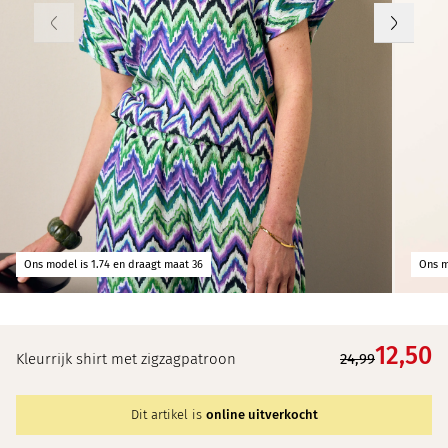
Ons model is 1.74 en draagt maat 36
Ons m
12,
50
Kleurrijk shirt met zigzagpatroon
24,99
Dit artikel is
online uitverkocht