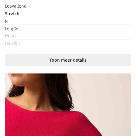
Losvallend
Stretch
Ja
Lengte
Heup
Halslijn
Rond
Mouwlengte
Toon meer details
Kort
Artikelnummer
212526-951