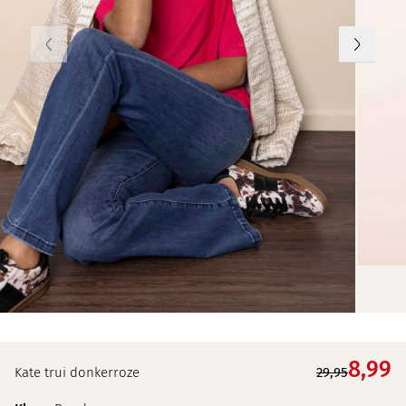
8,
99
Kate trui donkerroze
29,95