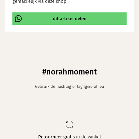
gemakkelijk via deze knop!
dit artikel delen
\
#norahmoment
Gebruik de hashtag of tag @norah.eu
Elke week
een nieuwe collectie in maat 34 t/m 48