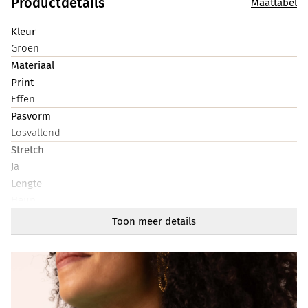
Productdetails
Maattabel
Kleur
Groen
Materiaal
Print
Effen
Pasvorm
Losvallend
Stretch
Ja
Lengte
Heup
Halslijn
Toon meer details
Rond
Artikelnummer
215609-505