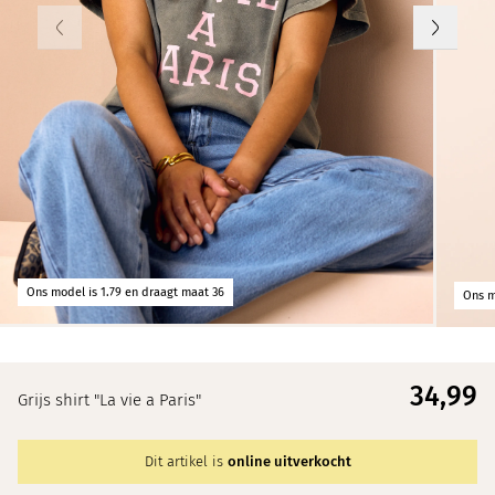
Ons model is 1.79 en draagt maat 36
Ons m
34,
99
Grijs shirt "La vie a Paris"
Dit artikel is
online uitverkocht