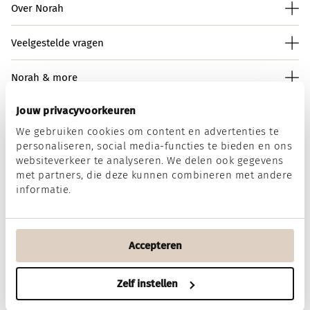
Over Norah
Veelgestelde vragen
Norah & more
Jouw privacyvoorkeuren
We gebruiken cookies om content en advertenties te
Norah op social media
personaliseren, social media-functies te bieden en ons
websiteverkeer te analyseren. We delen ook gegevens
met partners, die deze kunnen combineren met andere
informatie.
Wij accepteren
Accepteren
Algemene voorwaarden
Disclaimer
Privacy & Cookies
Zelf instellen