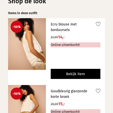
Shop de look
Items in deze outfit
Ecru blouse met
-50%
borduursels
14,-
27,99
Online uitverkocht!
Bekijk item
Goudkleurig glanzende
-50%
korte broek
15,-
29,99
Online uitverkocht!