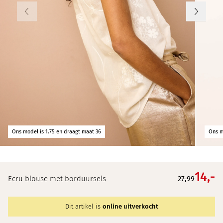
Ons model is 1.75 en draagt maat 36
Ons m
14,
-
Ecru blouse met borduursels
27,99
Dit artikel is
online uitverkocht