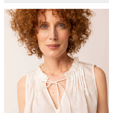
Mouwlengte
Mouwloos
Artikelnummer
218855-102