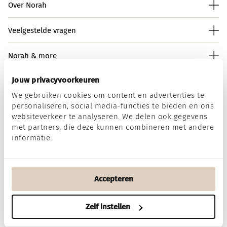
Over Norah
Veelgestelde vragen
Norah & more
Jouw privacyvoorkeuren
We gebruiken cookies om content en advertenties te
Norah op social media
personaliseren, social media-functies te bieden en ons
websiteverkeer te analyseren. We delen ook gegevens
met partners, die deze kunnen combineren met andere
informatie.
Wij accepteren
Accepteren
Algemene voorwaarden
Disclaimer
Privacy & Cookies
Zelf instellen
Filter