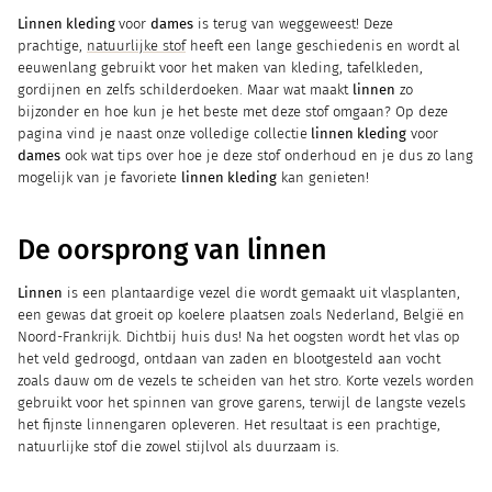
Linnen kleding
voor
dames
is terug van weggeweest! Deze
prachtige,
natuurlijke stof
heeft een lange geschiedenis en wordt al
eeuwenlang gebruikt voor het maken van kleding, tafelkleden,
gordijnen en zelfs schilderdoeken. Maar wat maakt
linnen
zo
bijzonder en hoe kun je het beste met deze stof omgaan? Op deze
pagina vind je naast onze volledige collectie
linnen kleding
voor
dames
ook wat tips over hoe je deze stof onderhoud en je dus zo lang
mogelijk van je favoriete
linnen kleding
kan genieten!
De oorsprong van linnen
Linnen
is een plantaardige vezel die wordt gemaakt uit vlasplanten,
een gewas dat groeit op koelere plaatsen zoals Nederland, België en
Noord-Frankrijk. Dichtbij huis dus! Na het oogsten wordt het vlas op
het veld gedroogd, ontdaan van zaden en blootgesteld aan vocht
zoals dauw om de vezels te scheiden van het stro. Korte vezels worden
gebruikt voor het spinnen van grove garens, terwijl de langste vezels
het fijnste linnengaren opleveren. Het resultaat is een prachtige,
natuurlijke stof die zowel stijlvol als duurzaam is.