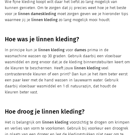
Wie fijne kleding koopt wilt daar het liefst zo lang mogelijk van
kunnen genieten. Om te zorgen dat jij precies weet hoe je het beste
voor je
linnen dameskleding
moet zorgen geven we je hieronder tips
waarmee jij je
linnen kleding
zo lang mogelijk mooi houdt.
Hoe was je linnen kleding?
In principe kun je
linnen kleding
voor
dames
prima in de
wasmachine wassen op 30 graden. Gebruik daarbij een vloeibaar
wasmiddel en zorg ervoor dat je de kleding binnenstebuiten keert om
de kleuren te beschermen. Heeft jouw
linnen kleding
veel
contrasterende kleuren of een print? Dan kun je het item beter eerst
een paar keer met de hand wassen in lauwwarm water. Gebruik
daarbij vloeibaar wasmiddel en 1 dl natuurazijn, dat houdt de
kleuren beter vast.
Hoe droog je linnen kleding?
Het is belangrijk om
linnen kleding
voorzichtig te drogen om krimpen
en verlies van vorm te voorkomen. Gebruik bij voorkeur een droogrek
in plaats van een droger en leg de kledingstukken plat neer om te