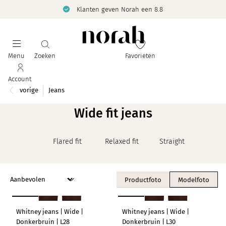
Klanten geven Norah een 8.8
Menu
Zoeken
Favorieten
Account
vorige
Jeans
Wide fit jeans
Flared fit
Relaxed fit
Straight fit
Sl
Productfoto
Modelfoto
LENGTEMAAT 28
LENGTEMAAT 30
NIEUW
NIEUW
Whitney jeans | Wide |
Whitney jeans | Wide |
Donkerbruin | L28
Donkerbruin | L30