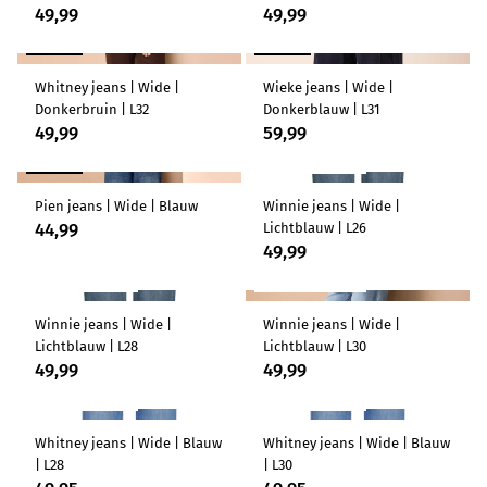
49,99
49,99
LENGTEMAAT 32
NIEUW
NIEUW
Whitney jeans | Wide |
Wieke jeans | Wide |
Donkerbruin | L32
Donkerblauw | L31
49,99
59,99
NIEUW
LENGTEMAAT 26
Pien jeans | Wide | Blauw
Winnie jeans | Wide |
44,99
Lichtblauw | L26
49,99
LENGTEMAAT 28
LENGTEMAAT 30
Winnie jeans | Wide |
Winnie jeans | Wide |
Lichtblauw | L28
Lichtblauw | L30
49,99
49,99
LENGTEMAAT 28
LENGTEMAAT 30
Whitney jeans | Wide | Blauw
Whitney jeans | Wide | Blauw
| L28
| L30