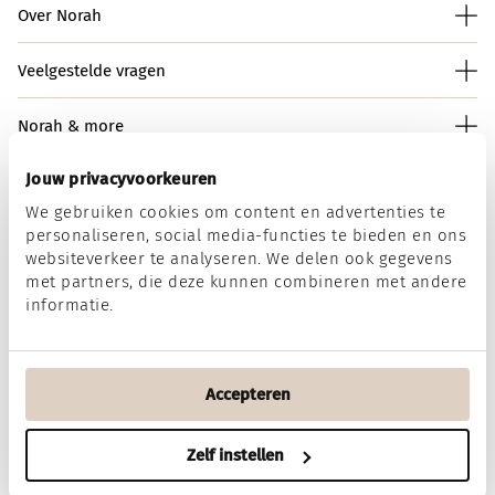
Over Norah
Veelgestelde vragen
Norah & more
Jouw privacyvoorkeuren
We gebruiken cookies om content en advertenties te
Norah op social media
personaliseren, social media-functies te bieden en ons
websiteverkeer te analyseren. We delen ook gegevens
met partners, die deze kunnen combineren met andere
informatie.
Wij accepteren
Accepteren
Algemene voorwaarden
Disclaimer
Privacy & Cookies
Zelf instellen
Filter