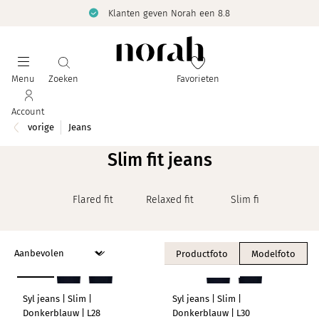
Klanten geven Norah een 8.8
Menu
Zoeken
Favorieten
Account
vorige
Jeans
Slim fit jeans
Flared fit
Relaxed fit
Slim fit
Stra
Productfoto
Modelfoto
LENGTEMAAT 28
NIEUW
LENGTEMAAT 30
Syl jeans | Slim |
Syl jeans | Slim |
Donkerblauw | L28
Donkerblauw | L30