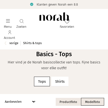
Klanten geven Norah een 8.8
Menu
Zoeken
Favorieten
Account
vorige
Shirts & tops
Basics - Tops
Hier vind je de Norah basiscollectie van tops. Fijne basics
voor elke outfit!
Tops
Shirts
Productfoto
Modelfoto
2 VOOR 24,95
2 VOOR 24,95