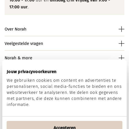
10:00 - 17:00
uur en
dinsdag t/m vrijdag van 9:00 -
17:00 uur
.
Over Norah
Veelgestelde vragen
Norah & more
Jouw privacyvoorkeuren
We gebruiken cookies om content en advertenties te
Norah op social media
personaliseren, social media-functies te bieden en ons
websiteverkeer te analyseren. We delen ook gegevens
met partners, die deze kunnen combineren met andere
informatie.
Wij accepteren
Accepteren