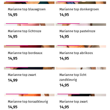
Marianne top blauwgroen
Marianne top donkergroen
14,95
14,95
2 VOOR 24,95
2 VOOR 24,95
Marianne top lichtroze
Marianne top pastelroze
14,95
14,95
2 VOOR 24,95
2 VOOR 24,95
Marianne top bordeaux
Marianne top abrikoos
14,95
14,95
2 VOOR 24,95
2 VOOR 24,95
GEZIEN IN LIBELLE
Marianne top zwart
Marianne top licht
14,99
zandkleurig
14,95
2 VOOR 24,95
2 VOOR 24,95
Marianne top koraalkleurig
Marianne top zwart
14,95
14,95