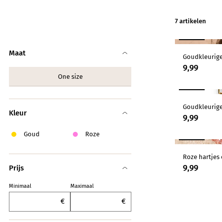
Knitwear
7
artikelen
Limited
NIEUW
Natuurlijke mat
Maat
Goudkleurige
9,99
Norah's deals
One size
NIEUW
Goudkleurige
Kleur
9,99
Goud
Roze
NIEUW
Roze hartjes
9,99
Prijs
Minimaal
Maximaal
€
€