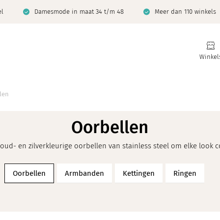
el
Damesmode in maat 34 t/m 48
Meer dan 110 winkels
Winkel
len
Oorbellen
oud- en zilverkleurige oorbellen van stainless steel om elke look 
Oorbellen
Armbanden
Kettingen
Ringen