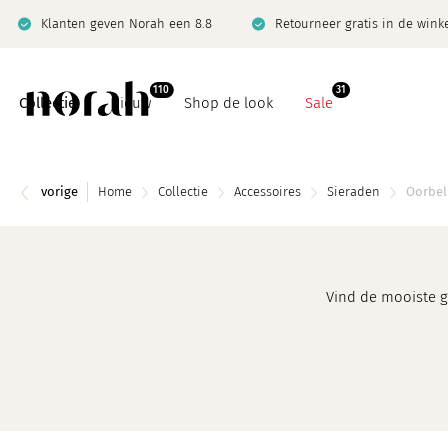
Klanten geven Norah een 8.8
Retourneer gratis in de wink
110
31
Collectie
Nieuw
Shop de look
Sale
vorige
Home
Collectie
Accessoires
Sieraden
Oorbel
Basics
Co-ord sets
Vind de mooiste g
Co-ord sets
Denim
Denim
Jeanswijzer
Giftcard
Limited
Jeanswijzer