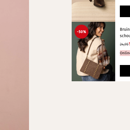
Bruin
-50%
schou
24,95
Onlin