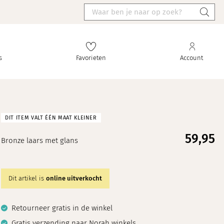
s
Favorieten
Account
DIT ITEM VALT ÉÉN MAAT KLEINER
59,
95
Bronze laars met glans
Dit artikel is
online uitverkocht
Retourneer gratis in de winkel
Gratis verzending naar Norah winkels