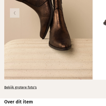
Knitwear
Limited
Natuurlijke mat
Norah's deals
Bekijk grotere foto's
Over dit item