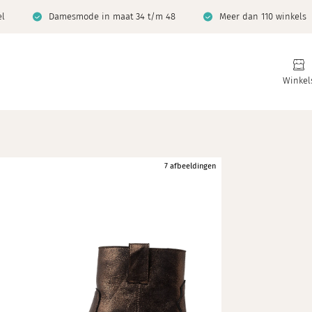
el
Damesmode in maat 34 t/m 48
Meer dan 110 winkels
Winkel
7 afbeeldingen