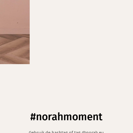
#norahmoment
Gebruik de hashtag of tag @norah.eu