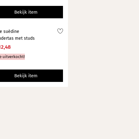
Bekijk item
e suèdine
dertas met studs
12,48
e uitverkocht!
Bekijk item