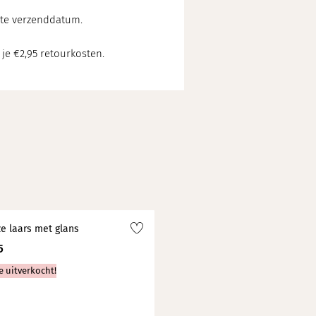
chte verzenddatum.
 je €2,95 retourkosten.
e laars met glans
5
e uitverkocht!