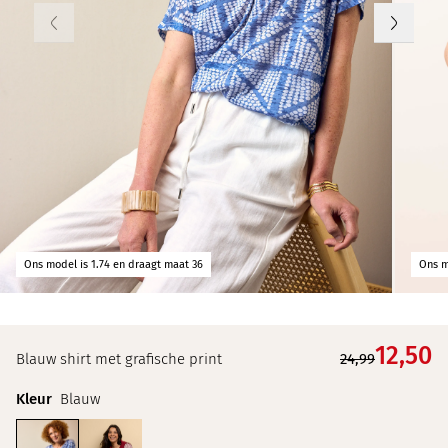
Ons model is 1.74 en draagt maat 36
Ons m
12,
50
Blauw shirt met grafische print
24,99
Kleur
Blauw