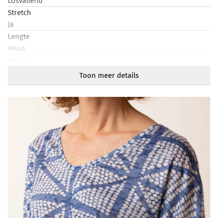
Losvallend
Stretch
Ja
Lengte
Heup
Halslijn
Rond
Toon meer details
Mouwlengte
Kort
Artikelnummer
218729-404