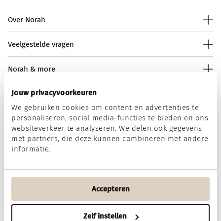
Over Norah
Veelgestelde vragen
Norah & more
Jouw privacyvoorkeuren
We gebruiken cookies om content en advertenties te
Norah op social media
personaliseren, social media-functies te bieden en ons
websiteverkeer te analyseren. We delen ook gegevens
met partners, die deze kunnen combineren met andere
informatie.
Wij accepteren
Accepteren
Algemene voorwaarden
Disclaimer
Privacy & Cookies
Zelf instellen
Filter