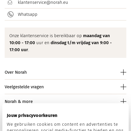
klantenservice@norah.eu
Whatsapp
Onze klantenservice is bereikbaar op
maandag van
10:00 - 17:00
uur en
dinsdag t/m vrijdag van 9:00 -
17:00 uur
.
Over Norah
Veelgestelde vragen
Norah & more
Jouw privacyvoorkeuren
We gebruiken cookies om content en advertenties te
Norah op social media
personaliseren, social media-functies te bieden en ons