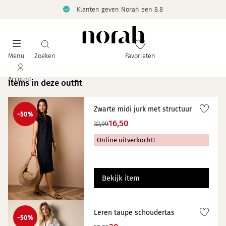
Klanten geven Norah een 8.8
Menu
Zoeken
Favorieten
Account
Items in deze outfit
Zwarte midi jurk met structuur
-50%
16,50
32,99
Online uitverkocht!
Bekijk item
Leren taupe schoudertas
-50%