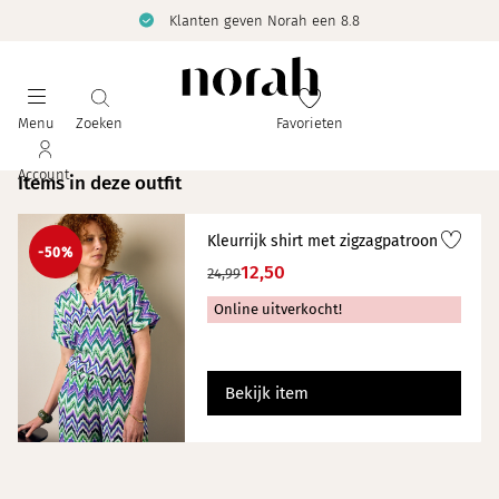
Klanten geven Norah een 8.8
Menu
Zoeken
Favorieten
Account
Items in deze outfit
Kleurrijk shirt met zigzagpatroon
-50%
12,50
24,99
Online uitverkocht!
Bekijk item