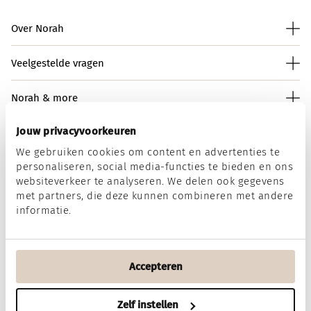
Over Norah
Veelgestelde vragen
Norah & more
Jouw privacyvoorkeuren
We gebruiken cookies om content en advertenties te
Norah op social media
personaliseren, social media-functies te bieden en ons
websiteverkeer te analyseren. We delen ook gegevens
met partners, die deze kunnen combineren met andere
informatie.
Wij accepteren
Accepteren
Algemene voorwaarden
Disclaimer
Privacy & Cookies
Zelf instellen