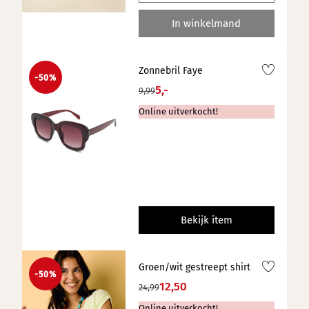
In winkelmand
Zonnebril Faye
-50%
5,-
9,99
Online uitverkocht!
Bekijk item
Groen/wit gestreept shirt
-50%
12,50
24,99
Online uitverkocht!