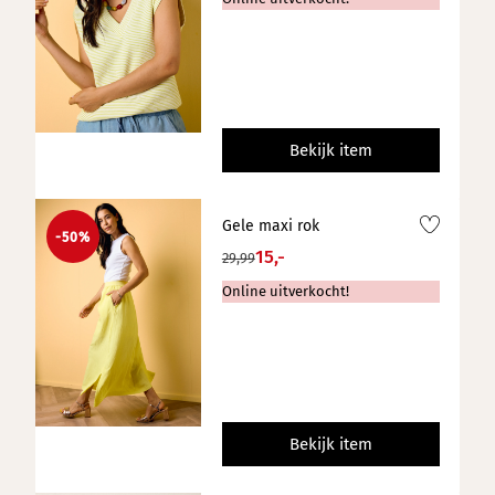
Bekijk item
Gele maxi rok
-50%
15,-
29,99
Online uitverkocht!
Bekijk item