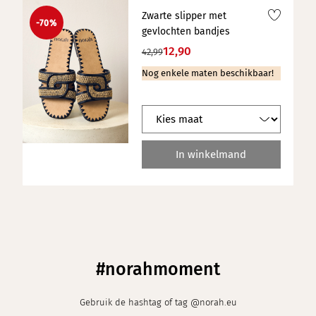
Zwarte slipper met
-70%
gevlochten bandjes
12,90
42,99
Nog enkele maten beschikbaar!
In winkelmand
#norahmoment
Gebruik de hashtag of tag @norah.eu