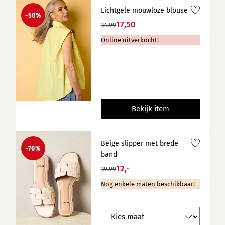
Lichtgele mouwloze blouse
-50%
17,50
34,99
Online uitverkocht!
Bekijk item
Beige slipper met brede
-70%
band
12,-
39,99
Nog enkele maten beschikbaar!