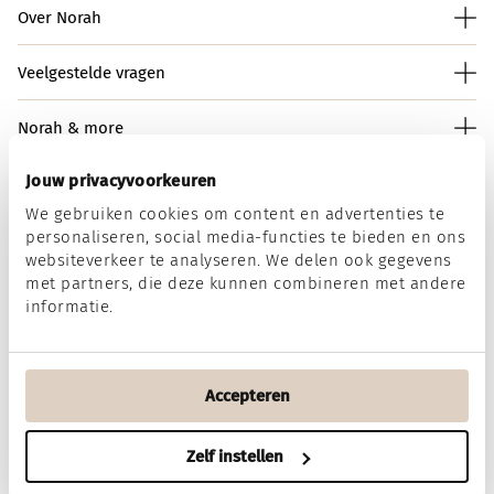
Over Norah
Veelgestelde vragen
Norah & more
Jouw privacyvoorkeuren
We gebruiken cookies om content en advertenties te
Norah op social media
personaliseren, social media-functies te bieden en ons
websiteverkeer te analyseren. We delen ook gegevens
met partners, die deze kunnen combineren met andere
informatie.
Wij accepteren
Accepteren
Algemene voorwaarden
Disclaimer
Privacy & Cookies
Zelf instellen