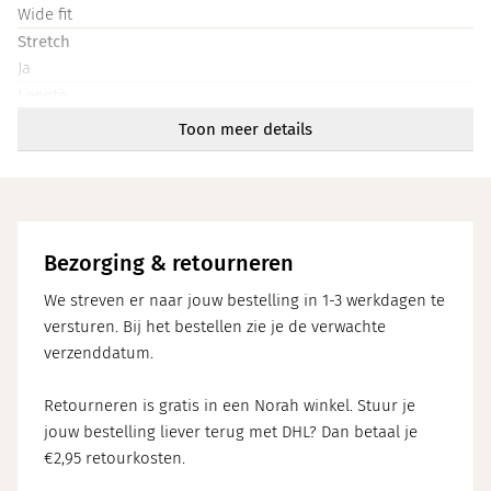
Wide fit
Stretch
Ja
Lengte
Lang
Toon meer details
Taille
Elastische taille
Zakken
Ja
Artikelnummer
Bezorging & retourneren
218555-478
We streven er naar jouw bestelling in 1-3 werkdagen te
versturen. Bij het bestellen zie je de verwachte
verzenddatum.
Retourneren is gratis in een Norah winkel. Stuur je
jouw bestelling liever terug met DHL? Dan betaal je
€2,95 retourkosten.