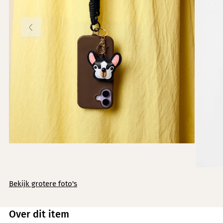
Knitwear
Limited
Natuurlijke mat
Norah's deals
Bekijk grotere foto's
Over dit item