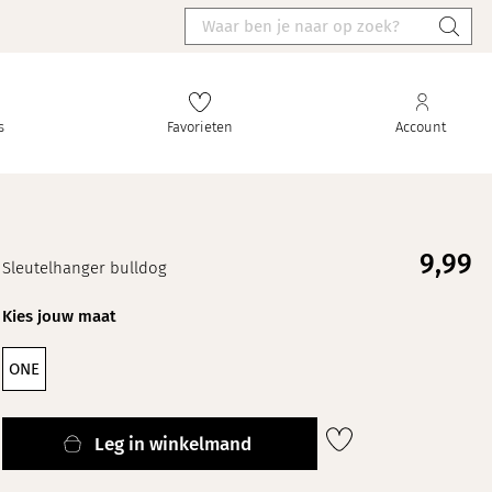
s
Favorieten
Account
9,
99
Sleutelhanger bulldog
Kies jouw maat
ONE
Leg in winkelmand