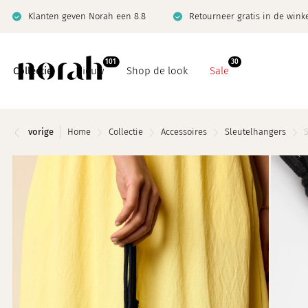
Klanten geven Norah een 8.8
Retourneer gratis in de wink
101
30
Collectie
Nieuw
Shop de look
Sale
vorige
Home
Collectie
Accessoires
Sleutelhangers
Basics
Co-ord sets
Co-ord sets
Denim
Denim
Jeanswijzer
Giftcard
Limited
Jeanswijzer