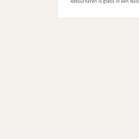
Retourneren is gratis in een Nora
\