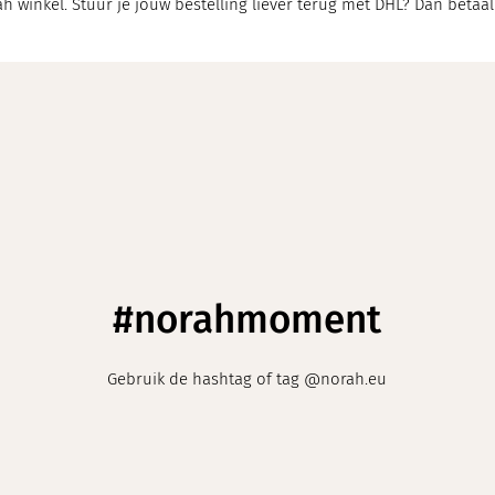
h winkel. Stuur je jouw bestelling liever terug met DHL? Dan betaal
#norahmoment
Gebruik de hashtag of tag @norah.eu