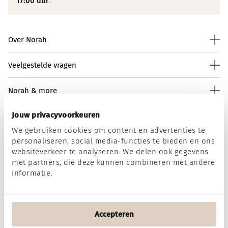
17:00 uur
.
Over Norah
Veelgestelde vragen
Norah & more
Jouw privacyvoorkeuren
We gebruiken cookies om content en advertenties te
Norah op social media
personaliseren, social media-functies te bieden en ons
websiteverkeer te analyseren. We delen ook gegevens
met partners, die deze kunnen combineren met andere
informatie.
Wij accepteren
Accepteren