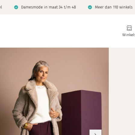
el
Damesmode in maat 34 t/m 48
Meer dan 110 winkels
Winkel