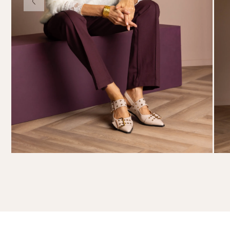
Knitwear
Limited
Natuurlijke mat
Norah's deals