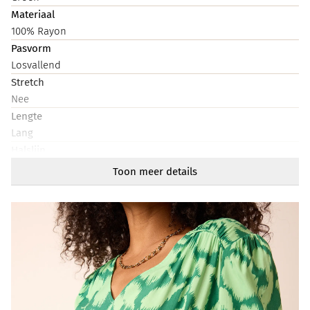
Materiaal
100% Rayon
Pasvorm
Losvallend
Stretch
Nee
Lengte
Lang
Halslijn
V-hals
Toon meer details
Mouwlengte
Lang
Artikelnummer
214542-520