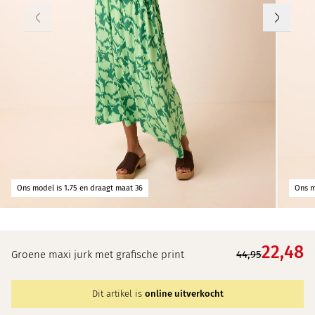
Ons model is 1.75 en draagt maat 36
Ons m
22,
48
Groene maxi jurk met grafische print
44,95
Dit artikel is
online uitverkocht