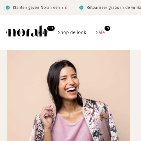
Klanten geven Norah een 8.8
Retourneer gratis in de wink
101
39
Collectie
Nieuw
Shop de look
Sale
Basics
Co-ord sets
Co-ord sets
Denim
Denim
Jeanswijzer
Giftcard
Limited
Jeanswijzer