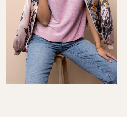
Knitwear
Limited
Natuurlijke mat
Norah's deals