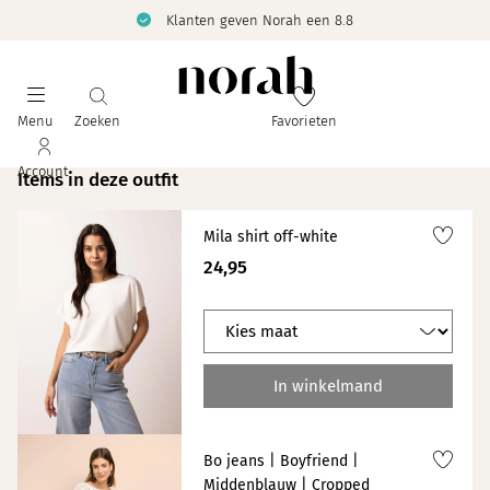
Klanten geven Norah een 8.8
Menu
Zoeken
Favorieten
Account
Items in deze outfit
Mila shirt off-white
24,95
In winkelmand
Bo jeans | Boyfriend |
Middenblauw | Cropped