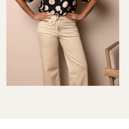
Knitwear
Limited
Natuurlijke mat
Norah's deals