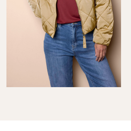
Knitwear
Limited
Natuurlijke mat
Norah's deals