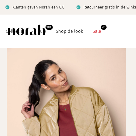
Klanten geven Norah een 8.8
Retourneer gratis in de wink
101
28
Collectie
Nieuw
Shop de look
Sale
Basics
Co-ord sets
Co-ord sets
Denim
Denim
Jeanswijzer
Giftcard
Limited
Jeanswijzer