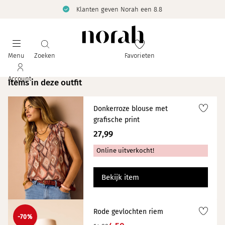
Klanten geven Norah een 8.8
Menu
Zoeken
Favorieten
Account
Items in deze outfit
Donkerroze blouse met
grafische print
27,99
Online uitverkocht!
Bekijk item
Rode gevlochten riem
-70%