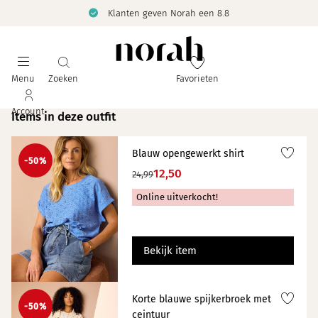
Klanten geven Norah een 8.8
Menu
Zoeken
Favorieten
Account
Items in deze outfit
Blauw opengewerkt shirt
-50%
12,50
24,99
Online uitverkocht!
Bekijk item
Korte blauwe spijkerbroek met
-50%
ceintuur