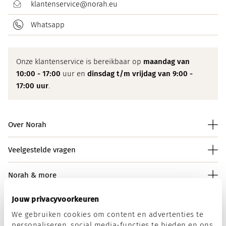
klantenservice@norah.eu
Whatsapp
Onze klantenservice is bereikbaar op
maandag van
10:00 - 17:00
uur en
dinsdag t/m vrijdag van 9:00 -
17:00 uur
.
Over Norah
Veelgestelde vragen
Norah & more
Jouw privacyvoorkeuren
We gebruiken cookies om content en advertenties te
Norah op social media
personaliseren, social media-functies te bieden en ons