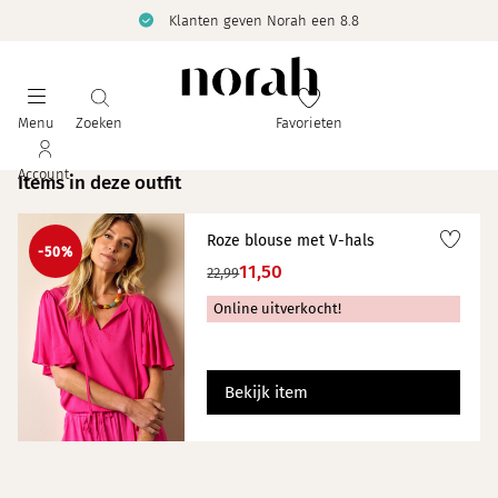
Klanten geven Norah een 8.8
Menu
Zoeken
Favorieten
Account
Items in deze outfit
Roze blouse met V-hals
-50%
11,50
22,99
Online uitverkocht!
Bekijk item