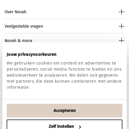
Over Norah
Veelgestelde vragen
Norah & more
Jouw privacyvoorkeuren
We gebruiken cookies om content en advertenties te
Norah op social media
personaliseren, social media-functies te bieden en ons
websiteverkeer te analyseren. We delen ook gegevens
met partners, die deze kunnen combineren met andere
informatie.
Wij accepteren
Accepteren
Algemene voorwaarden
Disclaimer
Privacy & Cookies
Zelf instellen