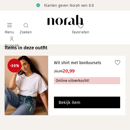
Klanten geven Norah een 8.8
Menu
Zoeken
Favorieten
Account
Items in deze outfit
Wit shirt met borduursels
-30%
20,99
29,99
Online uitverkocht!
Bekijk item