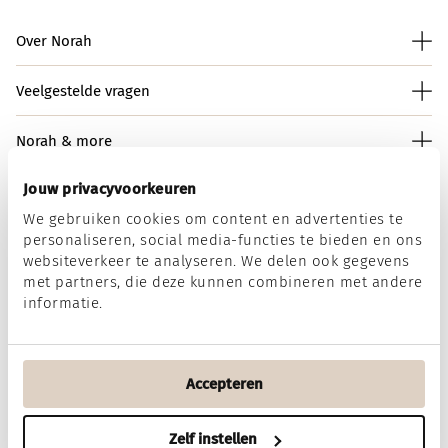
Over Norah
Veelgestelde vragen
Norah & more
Jouw privacyvoorkeuren
We gebruiken cookies om content en advertenties te
Norah op social media
personaliseren, social media-functies te bieden en ons
websiteverkeer te analyseren. We delen ook gegevens
met partners, die deze kunnen combineren met andere
informatie.
Wij accepteren
Accepteren
Algemene voorwaarden
Disclaimer
Privacy & Cookies
Zelf instellen